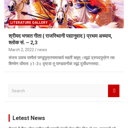
LITERATURE GALLERY
श्रीमद भगवत गीता { राजस्थािनी पद्यानुवाद } प्रथम अध्याय,
श्लोक सं. – 2,3
March 2, 2022
news
संजय उवाच पश्यैतां पाण्डुपुत्राणामाचार्य महतीं चमूम्‌।व्यूढां द्रुपदपुत्रेण तव
शिष्येण धीमता ॥1-3॥ दृष्टवा तु पाण्डवानीकं व्यूढं दुर्योधनस्तदा…
S
e
a
r
c
Letest News
h