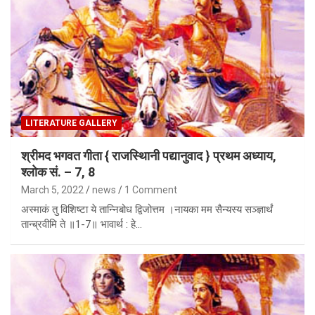
LITERATURE GALLERY
श्रीमद भगवत गीता { राजस्थािनी पद्यानुवाद } प्रथम अध्याय,
श्लोक सं. – 7, 8
March 5, 2022
news
1 Comment
अस्माकं तु विशिष्टा ये तान्निबोध द्विजोत्तम ।नायका मम सैन्यस्य सञ्ज्ञार्थं
तान्ब्रवीमि ते ॥1-7॥ भावार्थ : हे…