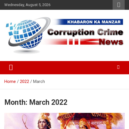
Skip
Wednesday, August 5, 2026
to
content
Khabaron Ka Manzar
Corruption Crime News
Home
2022
March
Month:
March 2022