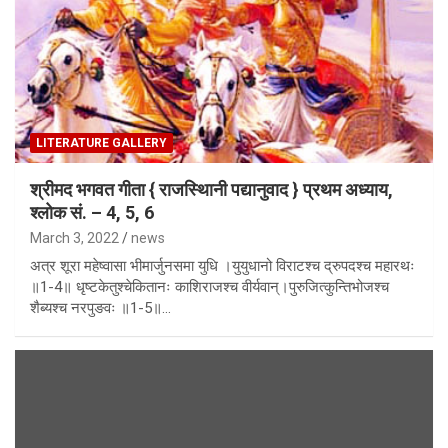
LITERATURE GALLERY
श्रीमद भगवत गीता { राजस्थािनी पद्यानुवाद } प्रथम अध्याय,
श्लोक सं. – 4, 5, 6
March 3, 2022
news
अत्र शूरा महेष्वासा भीमार्जुनसमा युधि ।युयुधानो विराटश्च द्रुपदश्च महारथः
॥1-4॥ धृष्टकेतुश्चेकितानः काशिराजश्च वीर्यवान्‌।पुरुजित्कुन्तिभोजश्च
शैब्यश्च नरपुङवः ॥1-5॥…