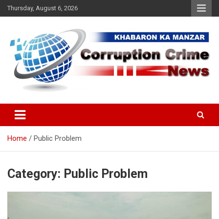
Skip
Thursday, August 6, 2026
to
content
Khabaron Ka Manzar
Corruption Crime News
Home
Public Problem
Category:
Public Problem